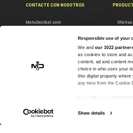
CONTACTE CON NOSOTROS
PRODUC
MotoDecibel.com
Ofertas
MOTODECIBEL DI GEREMIA
Noveda
Responsible use of your 
FABRIZIO
Los más
We and
our 1022 partner
IT13115440011
Contact
as cookies to store and ac
10090 Sangano
Mapa de
content, ad and content 
Torino
choice in who uses your da
this digital property whe
Italy
any time from the Cookie De
+393513946375 (Whatsapp)
info@motodecibel.com
If you allow, we would also 
Collect information ab
meters
Show details
Identify your device by
Find out more about how y
© 2026 - MotoDecibel.com™