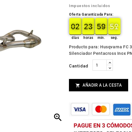
Impuestos incluidos
Oferta Garantizada Para:
02
23
59
49
02
00
23
00
59
00
49
50
días
horas
min.
seg.
Producto para: Husqvarna FC 
Silenciador Pentacross Inox P
Cantidad
AÑADIR A LA CESTA

