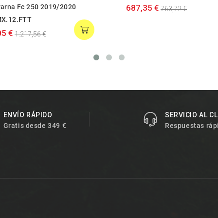
arna Fc 250 2019/2020
687,35 €
763,72 €
X.12.FTT
05 €
1.217,56 €
ENVÍO RÁPIDO
SERVICIO AL C
Gratis desde 349 €
Respuestas ráp