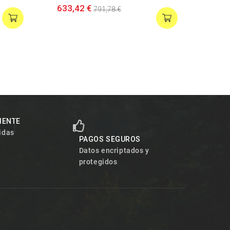
633,42 €
974,
791,78 €
LIENTE
idas
PAGOS SEGUROS
Datos encriptados y
protegidos