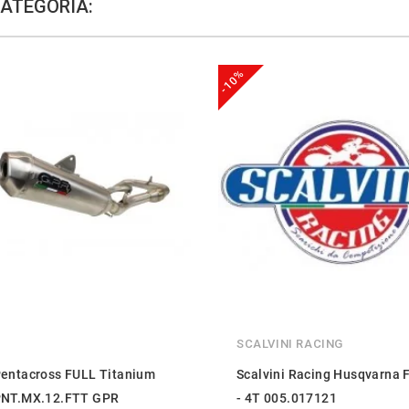
CATEGORÍA:
-10%
SCALVINI RACING
entacross FULL Titanium
Scalvini Racing Husqvarna 
NT.MX.12.FTT GPR
- 4T 005.017121