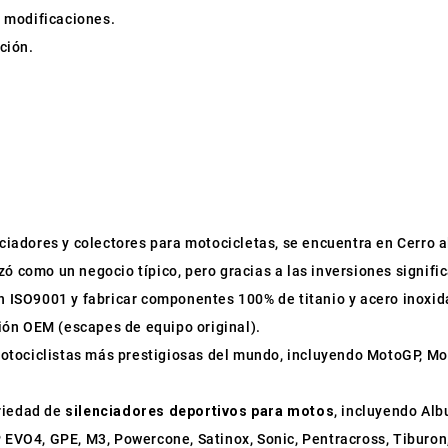
n modificaciones.
ción.
enciadores y colectores para motocicletas, se encuentra en Cerro al
zó como un negocio típico, pero gracias a las inversiones signifi
ión ISO9001 y fabricar componentes 100% de titanio y acero inox
ión OEM (escapes de equipo original).
otociclistas más prestigiosas del mundo, incluyendo MotoGP, Mo
ariedad de
silenciadores deportivos para motos
, incluyendo Al
P EVO4, GPE, M3, Powercone, Satinox, Sonic, Pentracross, Tiburon,