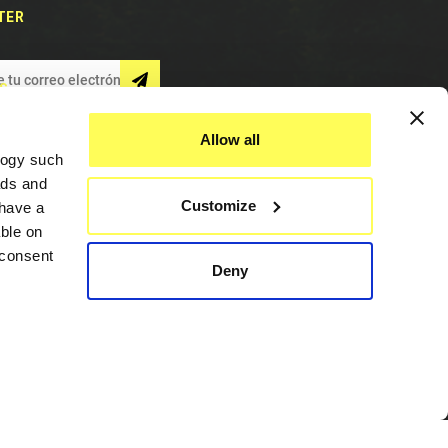
TER
S
Allow all
logy such
ads and
Customize
have a
ble on
 consent
Deny
Asistencia
everal
Contáctenos
details