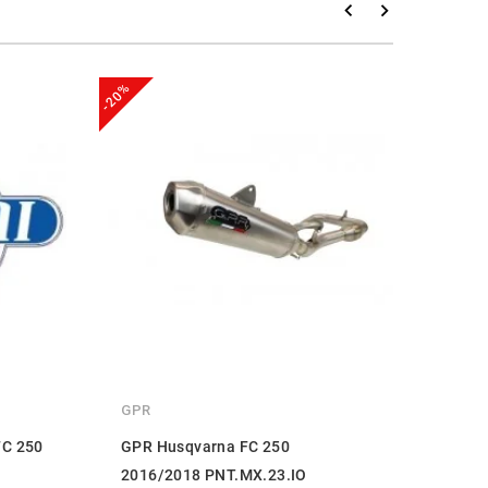
-20%
-20%
GPR
GPR
FC 250
GPR Husqvarna FC 250
GPR 
2016/2018 PNT.MX.23.IO
2019