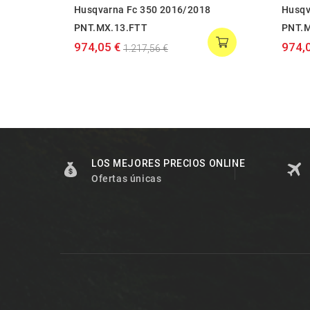
Husqvarna Fc 350 2016/2018
Husqv
PNT.MX.13.FTT
PNT.M
974,05 €
974,
1.217,56 €
LOS MEJORES PRECIOS ONLINE
Ofertas únicas