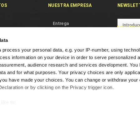
TOS
NUESTRA EMPRESA
NEWSLET
Entrega
FOLLOW U
des
Política de privacidad
data
 vendidos
Términos y condiciones
s
process your personal data, e.g. your IP-number, using techno
e con nosotros
Nuestro Equipo
cess information on your device in order to serve personalized 
l sitio
Política de Cookies
measurement, audience research and services development. You 
Garantía y desistimiento
ta and for what purposes. Your privacy choices are only applica
re you have made your choices. You can change or withdraw your
Preguntas frecuentes
claration or by clicking on the Privacy trigger icon.
Programa de fidelidad
Contacte con nosotros
like to:
out your geographical location which can be accurate to within s
 actively scanning it for specific characteristics (fingerprinting)
our personal data is processed and set your preferences in the