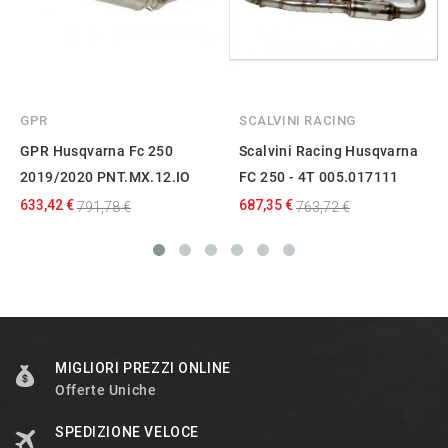
GPR
SCALVINI RACING
GPR Husqvarna Fc 250
Scalvini Racing Husqvarna
2019/2020 PNT.MX.12.IO
FC 250 - 4T 005.017111
633,42 €
687,35 €
791,78 €
763,72 €
MIGLIORI PREZZI ONLINE
Offerte Uniche
SPEDIZIONE VELOCE