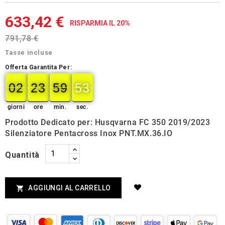
633,42 €
RISPARMIA IL 20%
791,78 €
Tasse incluse
Offerta Garantita Per:
02
23
59
52
02
00
23
00
59
00
53
52
giorni
ore
min.
sec.
Prodotto Dedicato per: Husqvarna FC 350 2019/2023
Silenziatore Pentacross Inox PNT.MX.36.IO
Quantità
AGGIUNGI AL CARRELLO
