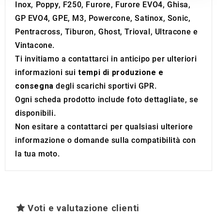
our social media, advertising and analytics partners who
Inox, Poppy, F250, Furore, Furore EVO4, Ghisa,
may combine it with other information that you’ve
GP EVO4, GPE, M3, Powercone, Satinox, Sonic,
provided to them or that they’ve collected from your use
Pentracross, Tiburon, Ghost, Trioval, Ultracone e
of their services.
Vintacone.
Ti invitiamo a contattarci in anticipo per ulteriori
informazioni sui
tempi di produzione e
consegna
degli scarichi sportivi GPR.
Ogni scheda prodotto include foto dettagliate, se
disponibili.
Non esitare a contattarci per qualsiasi ulteriore
informazione o domande sulla compatibilità con
la tua moto.
Voti e valutazione clienti