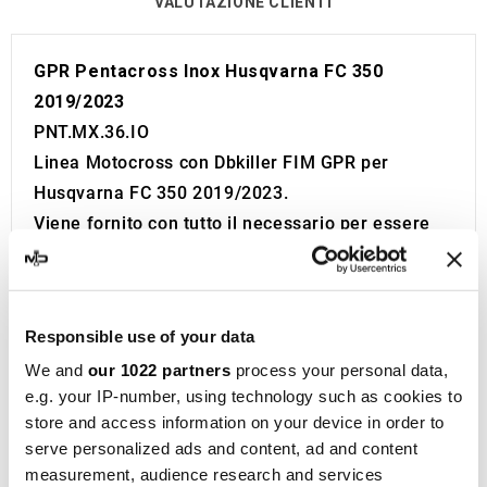
VALUTAZIONE CLIENTI
GPR Pentacross Inox Husqvarna FC 350
2019/2023
PNT.MX.36.IO
Linea Motocross con Dbkiller FIM GPR per
Husqvarna FC 350 2019/2023.
Viene fornito con tutto il necessario per essere
installato sulla moto senza bisogno di modifiche.
Senza Omologazione Europea e Svizzera (CEE).
Il catalizzatore non è incluso.
Responsible use of your data
Made in Italy 100%.
We and
our 1022 partners
process your personal data,
Garanzia 2 anni.
e.g. your IP-number, using technology such as cookies to
GPR
è un punto di riferimento nella produzione di
store and access information on your device in order to
silenziatori e collettori per moto, situata a Cerro
serve personalized ads and content, ad and content
al Lambro, in provincia di Milano, Italia. La storia
measurement, audience research and services