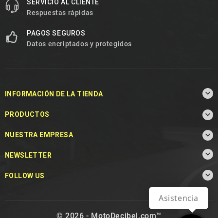
SERVICIO AL CLIENTE
Respuestas rápidas
PAGOS SEGUROS
Datos encriptados y protegidos

INFORMACIÓN DE LA TIENDA

PRODUCTOS

NUESTRA EMPRESA

NEWSLETTER

FOLLOW US
Asistencia
© 2026 - MotoDecibel.com™