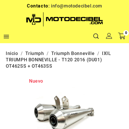
Contacto:
info@motodecibel.com
0

Inicio
Triumph
Triumph Bonneville
IXIL
TRIUMPH BONNEVILLE - T120 2016 (DU01)
OT462SS + OT463SS
Nuevo