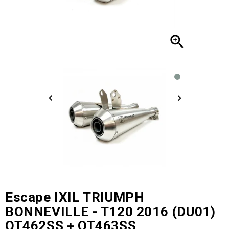

Escape IXIL TRIUMPH
BONNEVILLE - T120 2016 (DU01)
OT462SS + OT463SS