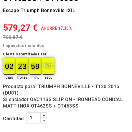
Escape Triumph Bonneville IXIL
579,27 €
AHORRE 17,35%
700,87 €
Impuestos incluidos
Oferta Garantizada Para:
02
23
59
50
02
00
23
00
59
00
50
51
días
horas
min.
seg.
Producto para: TRIUMPH BONNEVILLE - T120 2016
(DU01)
Silenciador OVC11SS SLIP ON - IRONHEAD CONICAL
MATT INOX OT462SS + OT463SS
Cantidad