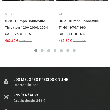
GPR
GPR
GPR Triumph Bonneville
GPR Triumph Bonneville
Thruxton 1200 2000/2004
T140 1976/1983
CAFE.75.ULTRA
CAFE.71.ULTRA
463,60 €
463,60 €
579,50 €
579,50 €
LOS MEJORES PRECIOS ONLINE
Ofertas únicas
ENVÍO RÁPIDO
Gratis desde 349 €