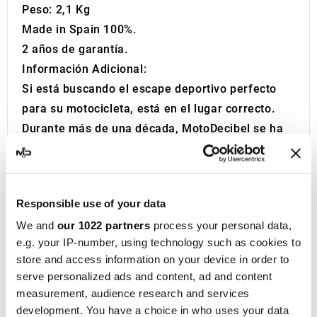
Peso: 2,1 Kg
Made in Spain 100%.
2 años de garantía.
Información Adicional:
Si está buscando el escape deportivo perfecto
para su motocicleta, está en el lugar correcto.
Durante más de una década, MotoDecibel se ha
dedicado a la investigación y reventa de los
mejores escapes deportivos para moto. Si tiene
alguna pregunta o duda sobre el Silenciador o
Responsible use of your data
Escape de su Motocicleta, no dude en
We and
our 1022 partners
process your personal data,
contactarnos.
e.g. your IP-number, using technology such as cookies to
IXIL
, fundada en Barcelona en 1955, es hoy una
store and access information on your device in order to
marca consolidada en el ámbito del
serve personalized ads and content, ad and content
motociclismo, presente en más de 40
measurement, audience research and services
distribuidores de los cinco continentes. Con más
development. You have a choice in who uses your data