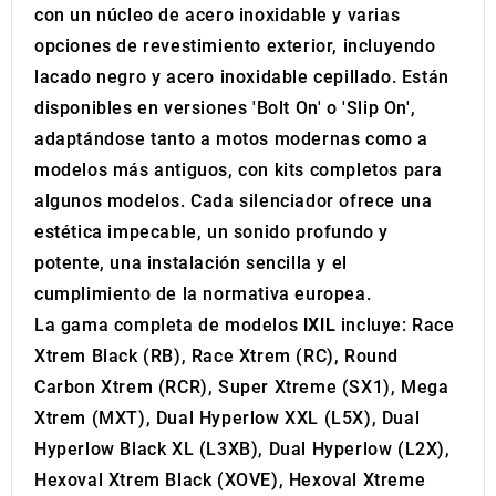
may combine it with other information that you’ve
con un núcleo de acero inoxidable y varias
provided to them or that they’ve collected from your use
opciones de revestimiento exterior, incluyendo
of their services.
lacado negro y acero inoxidable cepillado. Están
disponibles en versiones 'Bolt On' o 'Slip On',
adaptándose tanto a motos modernas como a
modelos más antiguos, con kits completos para
algunos modelos. Cada silenciador ofrece una
estética impecable, un sonido profundo y
potente, una instalación sencilla y el
cumplimiento de la normativa europea.
La gama completa de modelos
IXIL
incluye: Race
Xtrem Black (RB), Race Xtrem (RC), Round
Carbon Xtrem (RCR), Super Xtreme (SX1), Mega
Xtrem (MXT), Dual Hyperlow XXL (L5X), Dual
Hyperlow Black XL (L3XB), Dual Hyperlow (L2X),
Hexoval Xtrem Black (XOVE), Hexoval Xtreme