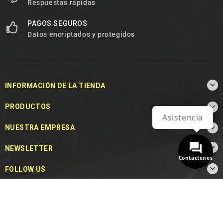
Respuestas rápidas
PAGOS SEGUROS
Datos encriptados y protegidos

INFORMACIÓN DE LA TIENDA

PRODUCTOS
Asistencia

NUESTRA EMPRESA

NEWSLETTER
Contáctenos

FOLLOW US
© 2026 - MotoDecibel.com™