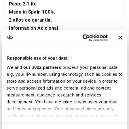
Peso: 2,1 Kg
Made in Spain 100%.
2 años de garantía.
Información Adicional:
Si está buscando el escape deportivo perfecto
para su motocicleta, está en el lugar correcto.
Durante más de una década, MotoDecibel se ha
Responsible use of your data
dedicado a la investigación y reventa de los
We and
our 1022 partners
process your personal data,
mejores escapes deportivos para moto. Si tiene
e.g. your IP-number, using technology such as cookies to
alguna pregunta o duda sobre el Silenciador o
store and access information on your device in order to
Escape de su Motocicleta, no dude en
serve personalized ads and content, ad and content
contactarnos.
measurement, audience research and services
IXIL
, fundada en Barcelona en 1955, es hoy una
development. You have a choice in who uses your data
marca consolidada en el ámbito del
and for what purposes. Your privacy choices are only
applicable on this digital property where you have made
motociclismo, presente en más de 40
your choices. You can change or withdraw your consent
distribuidores de los cinco continentes. Con más