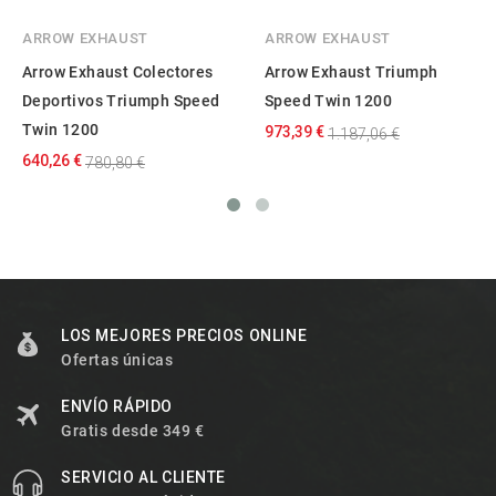
ARROW EXHAUST
ARROW EXHAUST
Arrow Exhaust Colectores
Arrow Exhaust Triumph
Deportivos Triumph Speed
Speed Twin 1200
Twin 1200
973,39 €
1.187,06 €
640,26 €
780,80 €
LOS MEJORES PRECIOS ONLINE
Ofertas únicas
ENVÍO RÁPIDO
Gratis desde 349 €
SERVICIO AL CLIENTE