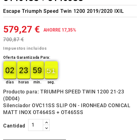
Escape Triumph Speed Twin 1200 2019/2020 IXIL
579,27 €
AHORRE 17,35%
700,87 €
Impuestos incluidos
Oferta Garantizada Para:
02
23
59
50
02
00
23
00
59
00
50
51
días
horas
min.
seg.
Producto para: TRIUMPH SPEED TWIN 1200 21-23
(DD04)
Silenciador OVC11SS SLIP ON - IRONHEAD CONICAL
MATT INOX OT464SS + OT465SS
Cantidad