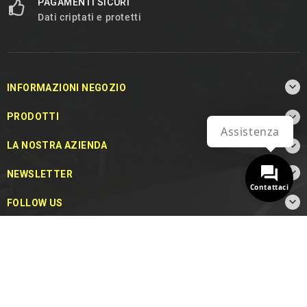
PAGAMENTI SICURI
Dati criptati e protetti

INFORMAZIONI NEGOZIO

PRODOTTI
Assistenza

LA NOSTRA AZIENDA

NEWSLETTER
Contattaci

FOLLOW US
© 2026 - MotoDecibel.com™