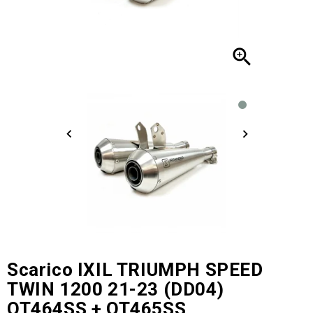

Scarico IXIL TRIUMPH SPEED
TWIN 1200 21-23 (DD04)
OT464SS + OT465SS