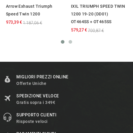
Arrow Exhaust Triumph
IXIL TRIUMPH SPEED TWIN
Speed Twin 1200
1200 19-20 (DD01)
OT464SS + OT465SS
973,39 €
1.187,06 €
579,27 €
700,87 €
MIGLIORI PREZZI ONLINE
Offerte Uniche
SPEDIZIONE VELOCE
Gratis sopra i 349€
SUPPORTO CLIENTI
Risposte veloci