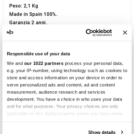
Peso: 2,1 Kg
Made in Spain 100%.
Garanzia 2 anni.
Informazioni Aggiuntive:
Se sei alla ricerca dello scarico sportivo perfetto
per la tua Moto sei nel posto giusto. Da oltre 1
Responsible use of your data
decennio MotoDecibel si occupa della ricerca e
We and
our 1022 partners
process your personal data,
della rivendita dei migliori Scarichi Sportivi,
e.g. your IP-number, using technology such as cookies to
Silenziatori, Marmitte e Collettori per Moto. Se
store and access information on your device in order to
hai domande o dubbi riguardo la Marmitta, il
serve personalized ads and content, ad and content
Silenziatore o lo Scarico della tua Moto non
measurement, audience research and services
esitare a contattarci.
development. You have a choice in who uses your data
IXIL
nasce a Barcellona nel 1955 ed è ora un
and for what purposes. Your privacy choices are only
applicable on this digital property where you have made
marchio consolidato nel campo delle corse
your choices. You can change or withdraw your consent
motociclistiche, presente in oltre 40 distributori
any time from the Cookie Declaration or by clicking on
dislocati in cinque continenti. Con oltre
Show details