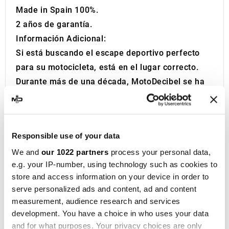
Made in Spain 100%.
2 años de garantía.
Información Adicional:
Si está buscando el escape deportivo perfecto
para su motocicleta, está en el lugar correcto.
Durante más de una década, MotoDecibel se ha
dedicado a la investigación y reventa de los
mejores escapes deportivos para moto. Si tiene
alguna pregunta o duda sobre el Silenciador o
Responsible use of your data
Escape de su Motocicleta, no dude en
We and
our 1022 partners
process your personal data,
contactarnos.
e.g. your IP-number, using technology such as cookies to
IXIL
, fundada en Barcelona en 1955, es hoy una
store and access information on your device in order to
marca consolidada en el ámbito del
serve personalized ads and content, ad and content
motociclismo, presente en más de 40
measurement, audience research and services
distribuidores de los cinco continentes. Con más
development. You have a choice in who uses your data
de cincuenta años de experiencia, la empresa
and for what purposes. Your privacy choices are only