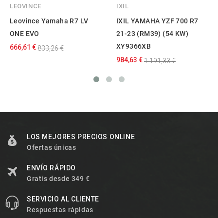
LEOVINCE
IXIL
Leovince Yamaha R7 LV
IXIL YAMAHA YZF 700 R7
ONE EVO
21-23 (RM39) (54 KW)
XY9366XB
666,61 €
833,26 €
984,63 €
1.191,33 €
LOS MEJORES PRECIOS ONLINE
Ofertas únicas
ENVÍO RÁPIDO
Gratis desde 349 €
SERVICIO AL CLIENTE
Respuestas rápidas