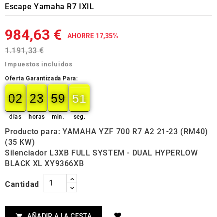
Escape Yamaha R7 IXIL
984,63 €
AHORRE 17,35%
1.191,33 €
Impuestos incluidos
Oferta Garantizada Para:
02
23
59
50
02
00
23
00
59
00
50
51
días
horas
min.
seg.
Producto para: YAMAHA YZF 700 R7 A2 21-23 (RM40)
(35 KW)
Silenciador L3XB FULL SYSTEM - DUAL HYPERLOW
BLACK XL XY9366XB
Cantidad
AÑADIR A LA CESTA
