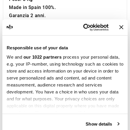
Made in Spain 100%.
Garanzia 2 anni.
Informazioni Aggiuntive:
Se sei alla ricerca dello scarico sportivo perfetto
per la tua Moto sei nel posto giusto. Da oltre 1
Responsible use of your data
decennio MotoDecibel si occupa della ricerca e
della rivendita dei migliori Scarichi Sportivi,
We and
our 1022 partners
process your personal data,
e.g. your IP-number, using technology such as cookies to
Silenziatori, Marmitte e Collettori per Moto. Se
store and access information on your device in order to
hai domande o dubbi riguardo la Marmitta, il
serve personalized ads and content, ad and content
Silenziatore o lo Scarico della tua Moto non
measurement, audience research and services
esitare a contattarci.
development. You have a choice in who uses your data
IXIL
nasce a Barcellona nel 1955 ed è ora un
and for what purposes. Your privacy choices are only
marchio consolidato nel campo delle corse
applicable on this digital property where you have made
your choices. You can change or withdraw your consent
motociclistiche, presente in oltre 40 distributori
any time from the Cookie Declaration or by clicking on
dislocati in cinque continenti. Con oltre
Show details
the Privacy trigger icon.
cinquant'anni di esperienza, la società progetta