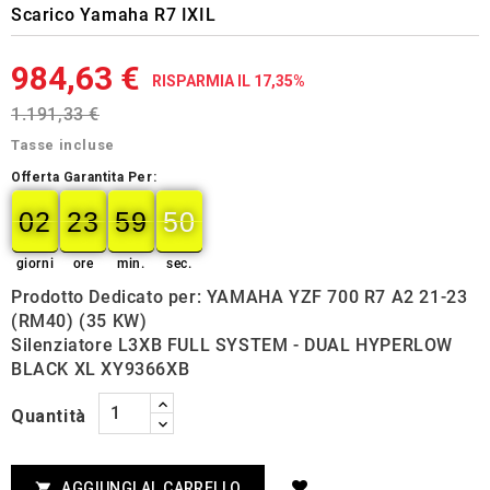
Scarico Yamaha R7 IXIL
984,63 €
RISPARMIA IL 17,35%
1.191,33 €
Tasse incluse
Offerta Garantita Per:
02
23
59
49
02
00
23
00
59
00
50
50
giorni
ore
min.
sec.
Prodotto Dedicato per: YAMAHA YZF 700 R7 A2 21-23
(RM40) (35 KW)
Silenziatore L3XB FULL SYSTEM - DUAL HYPERLOW
BLACK XL XY9366XB
Quantità
AGGIUNGI AL CARRELLO
