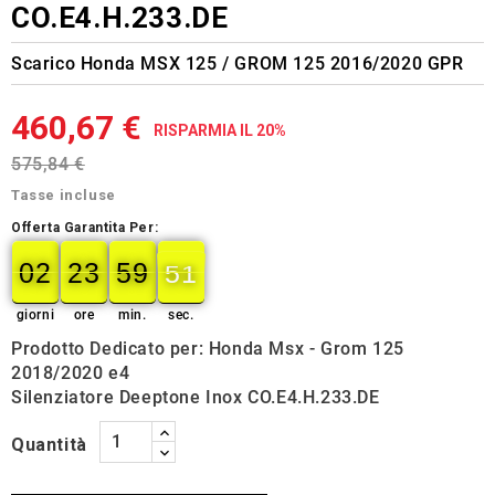
CO.E4.H.233.DE
Scarico Honda MSX 125 / GROM 125 2016/2020 GPR
460,67 €
RISPARMIA IL 20%
575,84 €
Tasse incluse
Offerta Garantita Per:
02
23
59
50
49
02
00
23
00
59
00
50
giorni
ore
min.
sec.
Prodotto Dedicato per: Honda Msx - Grom 125
2018/2020 e4
Silenziatore Deeptone Inox CO.E4.H.233.DE
Quantità