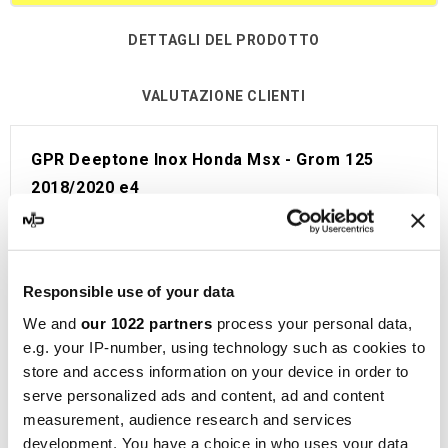
DETTAGLI DEL PRODOTTO
VALUTAZIONE CLIENTI
GPR Deeptone Inox Honda Msx - Grom 125
2018/2020 e4
CO.E4.H.233.DE
Linea omologata GPR per Honda Msx - Grom 125
2018/2020 e4.
Responsible use of your data
Viene fornito con tutto il necessario per essere
We and
our 1022 partners
process your personal data,
installato sulla moto senza bisogno di modifiche.
e.g. your IP-number, using technology such as cookies to
Omologazione Europea e Svizzera (CEE).
store and access information on your device in order to
Il catalizzatore è incluso.
serve personalized ads and content, ad and content
Made in Italy 100%.
measurement, audience research and services
Garanzia 2 anni.
development. You have a choice in who uses your data