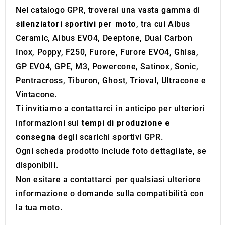
may combine it with other information that you’ve
Nel catalogo GPR, troverai una vasta gamma di
provided to them or that they’ve collected from your use
silenziatori sportivi per moto
, tra cui Albus
of their services.
Ceramic, Albus EVO4, Deeptone, Dual Carbon
Inox, Poppy, F250, Furore, Furore EVO4, Ghisa,
GP EVO4, GPE, M3, Powercone, Satinox, Sonic,
Pentracross, Tiburon, Ghost, Trioval, Ultracone e
Vintacone.
Ti invitiamo a contattarci in anticipo per ulteriori
informazioni sui
tempi di produzione e
consegna
degli scarichi sportivi GPR.
Ogni scheda prodotto include foto dettagliate, se
disponibili.
Non esitare a contattarci per qualsiasi ulteriore
informazione o domande sulla compatibilità con
la tua moto.