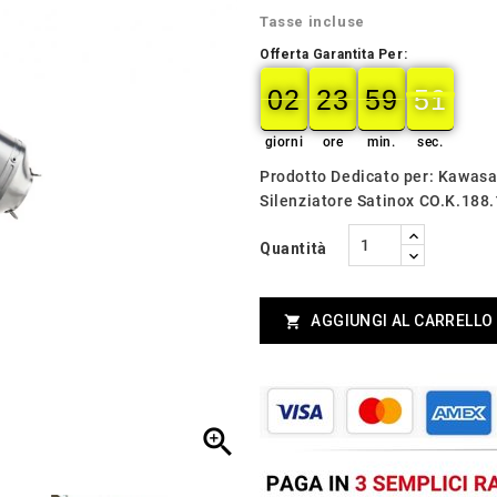
Tasse incluse
Offerta Garantita Per:
02
23
59
49
02
00
23
00
59
00
49
50
giorni
ore
min.
sec.
Prodotto Dedicato per: Kawas
Silenziatore Satinox CO.K.188
Quantità
AGGIUNGI AL CARRELLO

