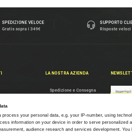
SPEDIZIONE VELOCE
SUPPORTO CLI
Gratis sopra i 349€
Risposte veloci
I
LA NOSTRA AZIENDA
NEWSLET
Spedizione e Consegna
FOLLOW U
rodotti
Politica sulla riservatezza
data
duti
Termini e condizioni d'uso
s
process your personal data, e.g. your IP-number, using techno
aci
Chi siamo
cess information on your device in order to serve personalized 
el sito
Gestione dei Cookie
measurement, audience research and services development. You 