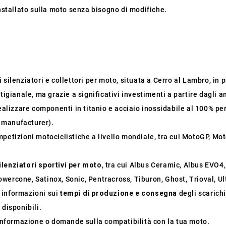
installato sulla moto senza bisogno di modifiche.
silenziatori e collettori per moto, situata a Cerro al Lambro, in pr
tigianale, ma grazie a significativi investimenti a partire dagli a
ealizzare componenti in titanio e acciaio inossidabile al 100% per
 manufacturer).
mpetizioni motociclistiche a livello mondiale, tra cui MotoGP, M
ilenziatori sportivi per moto
, tra cui Albus Ceramic, Albus EVO4
wercone, Satinox, Sonic, Pentracross, Tiburon, Ghost, Trioval, U
i informazioni sui
tempi di produzione e consegna
degli scarichi
 disponibili.
 informazione o domande sulla compatibilità con la tua moto.