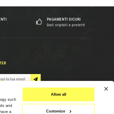
ENTI
PAGAMENTI SICURI
Dati criptati e protetti
TER
S
Allow all
logy such
ads and
Customize
have a