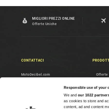
MIGLIORI PREZZI ONLINE
Offerte Uniche
CONTATTACI
PRODOTT
MotoDecibel.com
Offerte
MOTODECIBEL DI GEREMIA
Nuovi p
Responsible use of your 
FABRIZIO
Più ven
We and
our 1022 partner
IT13115440011
Contatt
as cookies to store and ac
10090 Sangano
Mappa d
content, ad and content 