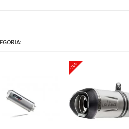
EGORIA:
-20%