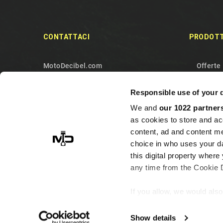
CONTATTACI
PRODOTT
MotoDecibel.com
Offerte
MOTODECIBEL DI GEREMIA
Nuovi p
Responsible use of your 
FABRIZIO
Più ven
We and
our 1022 partner
IT13115440011
Contatt
as cookies to store and ac
10090 Sangano
Mappa d
content, ad and content 
Torino
choice in who uses your da
this digital property whe
Italy
any time from the Cookie De
+393513946375 (Whatsapp)
info@motodecibel.com
If you allow, we would also 
Collect information ab
meters
Show details