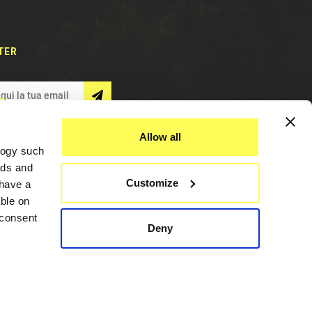
TER
S
Allow all
logy such
ads and
Customize
have a
ble on
 consent
Deny
Assistenza
everal
Contattaci