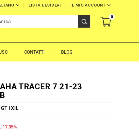


LISTA DESIDERI
IL MIO ACCOUNT
ALIANO
0
'USO
CONTATTI
BLOG
MAHA TRACER 7 21-23
XB
 GT IXIL
L 17,35%