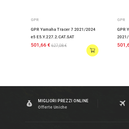
GPR
GPR
GPR Yamaha Tracer 7 2021/2024
GPR Y
e5 E5.Y.227.2.CAT.SAT
2021/
501,66 €
501,
627,08 €
MIGLIORI PREZZI ONLINE
Offerte Uniche