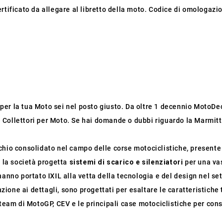
rtificato da allegare al libretto della moto. Codice di omologazio
o per la tua Moto sei nel posto giusto. Da oltre 1 decennio MotoDec
 e Collettori per Moto. Se hai domande o dubbi riguardo la Marmitta
io consolidato nel campo delle corse motociclistiche, presente in
, la società progetta
sistemi di scarico e silenziatori
per una va
hanno portato IXIL alla vetta della tecnologia e del design nel se
nzione ai dettagli, sono progettati per esaltare le caratteristiche 
team di MotoGP, CEV e le principali case motociclistiche per conso