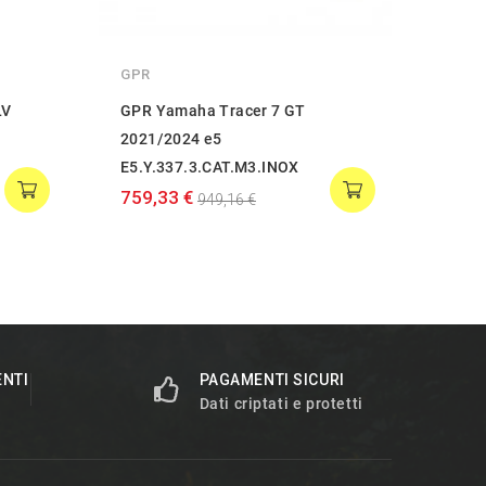
GPR
GPR
LV
GPR Yamaha Tracer 7 GT
GPR 
2021/2024 e5
e5 E5
E5.Y.337.3.CAT.M3.INOX
759,
759,33 €
949,16 €
ENTI
PAGAMENTI SICURI
Dati criptati e protetti