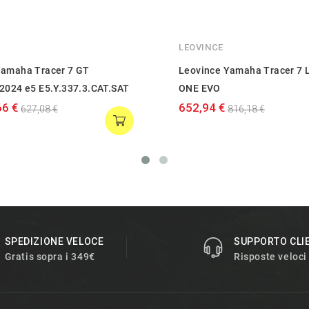
LEOVINCE
amaha Tracer 7 GT
Leovince Yamaha Tracer 7 
2024 e5 E5.Y.337.3.CAT.SAT
ONE EVO
66 €
652,94 €
627,08 €
816,18 €
SPEDIZIONE VELOCE
SUPPORTO CLI
Gratis sopra i 349€
Risposte veloci