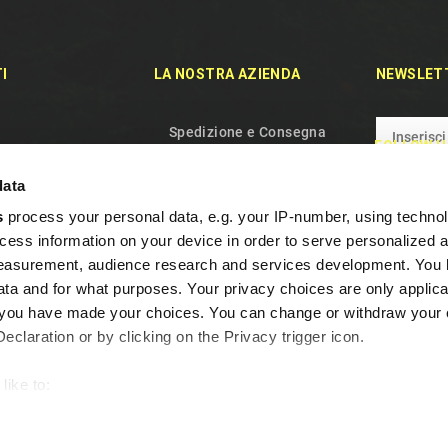
I
LA NOSTRA AZIENDA
NEWSLET
Spedizione e Consegna
FOLLOW U
rodotti
Politica sulla riservatezza
data
duti
Termini e condizioni d'uso
s
process your personal data, e.g. your IP-number, using techno
aci
Chi siamo
cess information on your device in order to serve personalized 
el sito
Gestione dei Cookie
measurement, audience research and services development. You 
Garanzia e Recesso
ta and for what purposes. Your privacy choices are only applica
re you have made your choices. You can change or withdraw your
Domande Frequenti
claration or by clicking on the Privacy trigger icon.
Programma Fedeltà
Contattaci
like to:
out your geographical location which can be accurate to within s