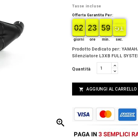
Tasse incluse
Offerta Garantita Per:
02
23
59
49
02
00
23
00
59
00
50
49
giorni
ore
min.
sec.
Prodotto Dedicato per: YAMA
Silenziatore L3XB FULL SYS
Quantità
AGGIUNGI AL CARRELLO

