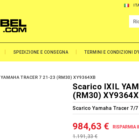
IT
SPEDIZIONE E CONSEGNA
TERMINI E CONDIZIONI D
L YAMAHA TRACER 7 21-23 (RM30) XY9364XB
Scarico IXIL YA
(RM30) XY9364
Scarico Yamaha Tracer 7/7
984,63 €
RISPARMIA I
1.191,33 €