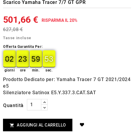
Scarico Yamaha Tracer 7/7 GT GPR
501,66 €
RISPARMIA IL 20%
627,08 €
Tasse incluse
Offerta Garantita Per:
02
23
59
52
02
00
23
00
59
00
52
53
giorni
ore
min.
sec.
Prodotto Dedicato per: Yamaha Tracer 7 GT 2021/2024
e5
Silenziatore Satinox E5.Y.337.3.CAT.SAT
Quantità
AGGIUNGI AL CARRELLO
