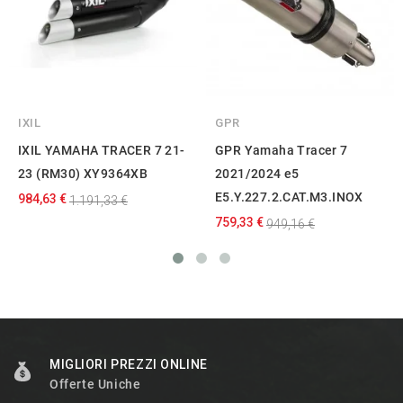
IXIL
GPR
IXIL YAMAHA TRACER 7 21-
GPR Yamaha Tracer 7
23 (RM30) XY9364XB
2021/2024 e5
E5.Y.227.2.CAT.M3.INOX
984,63 €
1.191,33 €
759,33 €
949,16 €
MIGLIORI PREZZI ONLINE
Offerte Uniche