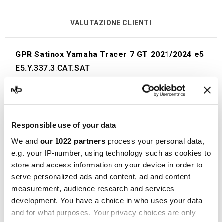
VALUTAZIONE CLIENTI
GPR Satinox Yamaha Tracer 7 GT 2021/2024 e5
E5.Y.337.3.CAT.SAT
Linea omologata GPR per Yamaha Tracer 7 GT
2021/2024 e5.
Viene fornito con tutto il necessario per essere
installato sulla moto senza bisogno di modifiche.
Responsible use of your data
Omologazione Europea e Svizzera (CEE).
We and
our 1022 partners
process your personal data,
Il catalizzatore è incluso.
e.g. your IP-number, using technology such as cookies to
store and access information on your device in order to
Made in Italy 100%.
serve personalized ads and content, ad and content
Garanzia 2 anni.
measurement, audience research and services
GPR
è un punto di riferimento nella produzione di
development. You have a choice in who uses your data
silenziatori e collettori per moto, situata a Cerro
and for what purposes. Your privacy choices are only
al Lambro, in provincia di Milano, Italia. La storia