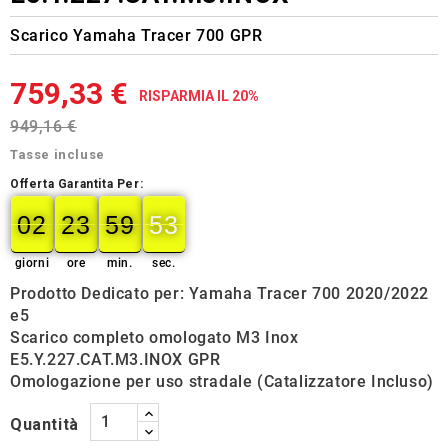
Scarico Yamaha Tracer 700 GPR
759,33 €
RISPARMIA IL 20%
949,16 €
Tasse incluse
Offerta Garantita Per:
02
23
59
52
02
00
23
00
59
00
52
53
giorni
ore
min.
sec.
Prodotto Dedicato per: Yamaha Tracer 700 2020/2022
e5
Scarico completo omologato M3 Inox
E5.Y.227.CAT.M3.INOX GPR
Omologazione per uso stradale (Catalizzatore Incluso)
Quantità