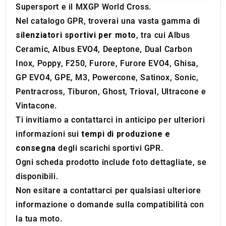
Supersport e il MXGP World Cross.
may combine it with other information that you’ve
Nel catalogo GPR, troverai una vasta gamma di
provided to them or that they’ve collected from your use
silenziatori sportivi per moto
, tra cui Albus
of their services.
Ceramic, Albus EVO4, Deeptone, Dual Carbon
Inox, Poppy, F250, Furore, Furore EVO4, Ghisa,
GP EVO4, GPE, M3, Powercone, Satinox, Sonic,
Pentracross, Tiburon, Ghost, Trioval, Ultracone e
Vintacone.
Ti invitiamo a contattarci in anticipo per ulteriori
informazioni sui
tempi di produzione e
consegna
degli scarichi sportivi GPR.
Ogni scheda prodotto include foto dettagliate, se
disponibili.
Non esitare a contattarci per qualsiasi ulteriore
informazione o domande sulla compatibilità con
la tua moto.