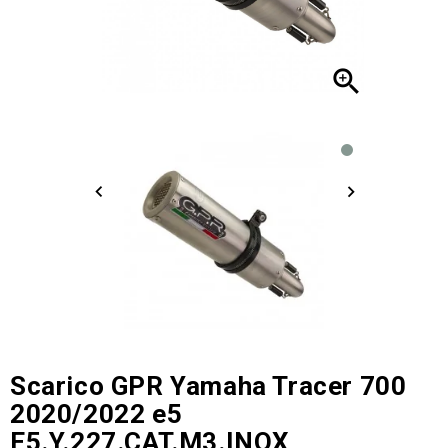

Scarico GPR Yamaha Tracer 700
2020/2022 e5
E5.Y.227.CAT.M3.INOX