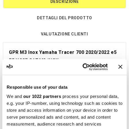
DESCRIZIONE
DETTAGLI DEL PRODOTTO
VALUTAZIONE CLIENTI
GPR M3 Inox Yamaha Tracer 700 2020/2022 e5
E5.Y.227.CAT.M3.INOX
Scarico completo omologato GPR per Yamaha
Tracer 700 2020/2022 e5.
Omologato per utilizzo su strada e completo di
Responsible use of your data
certificato da allegare al libretto della moto.
We and
our 1022 partners
process your personal data,
Codice di omologazione visibile.
e.g. your IP-number, using technology such as cookies to
Il catalizzatore è incluso nel kit.
store and access information on your device in order to
Db Killer.
serve personalized ads and content, ad and content
measurement, audience research and services
Prodotto sviluppato e costruito in Italia.