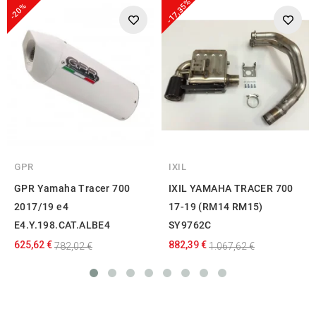
-17,35%
-20%
GPR
IXIL
GPR Yamaha Tracer 700
IXIL YAMAHA TRACER 700
2017/19 e4
17-19 (RM14 RM15)
E4.Y.198.CAT.ALBE4
SY9762C
625,62 €
882,39 €
782,02 €
1.067,62 €