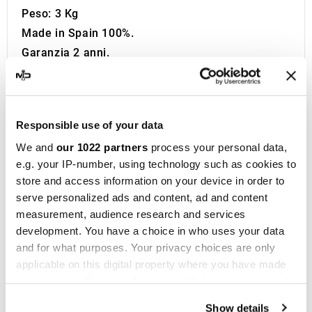
Peso: 3 Kg
Made in Spain 100%.
Garanzia 2 anni.
Informazioni Aggiuntive:
Se sei alla ricerca dello scarico sportivo perfetto
per la tua Moto sei nel posto giusto. Da oltre 1
Responsible use of your data
decennio MotoDecibel si occupa della ricerca e
We and
our 1022 partners
process your personal data,
della rivendita dei migliori Scarichi Sportivi,
e.g. your IP-number, using technology such as cookies to
Silenziatori, Marmitte e Collettori per Moto. Se
store and access information on your device in order to
hai domande o dubbi riguardo la Marmitta, il
serve personalized ads and content, ad and content
Silenziatore o lo Scarico della tua Moto non
measurement, audience research and services
esitare a contattarci.
development. You have a choice in who uses your data
IXIL
nasce a Barcellona nel 1955 ed è ora un
and for what purposes. Your privacy choices are only
applicable on this digital property where you have made
marchio consolidato nel campo delle corse
your choices. You can change or withdraw your consent
motociclistiche, presente in oltre 40 distributori
any time from the Cookie Declaration or by clicking on
dislocati in cinque continenti. Con oltre
Show details