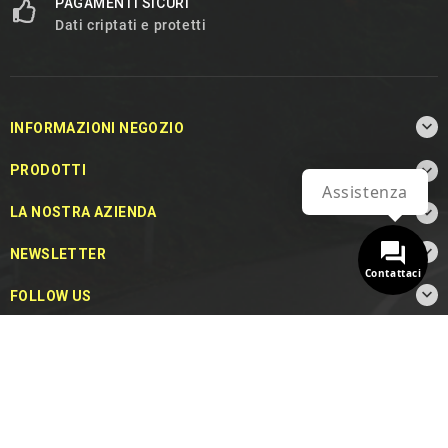
PAGAMENTI SICURI
Dati criptati e protetti

INFORMAZIONI NEGOZIO

PRODOTTI
Assistenza

LA NOSTRA AZIENDA

NEWSLETTER
Contattaci

FOLLOW US
© 2026 - MotoDecibel.com™