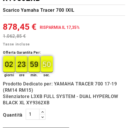
Scarico Yamaha Tracer 700 IXIL
878,45 €
RISPARMIA IL 17,35%
1.062,85 €
Tasse incluse
Offerta Garantita Per:
02
23
59
49
02
00
23
00
59
00
50
49
giorni
ore
min.
sec.
Prodotto Dedicato per: YAMAHA TRACER 700 17-19
(RM14 RM15)
Silenziatore L3XB FULL SYSTEM - DUAL HYPERLOW
BLACK XL XY9362XB
Quantità