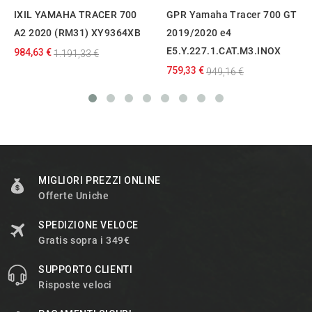
IXIL YAMAHA TRACER 700
GPR Yamaha Tracer 700 GT
A2 2020 (RM31) XY9364XB
2019/2020 e4
E5.Y.227.1.CAT.M3.INOX
984,63 €
1.191,33 €
759,33 €
949,16 €
MIGLIORI PREZZI ONLINE
Offerte Uniche
SPEDIZIONE VELOCE
Gratis sopra i 349€
SUPPORTO CLIENTI
Risposte veloci