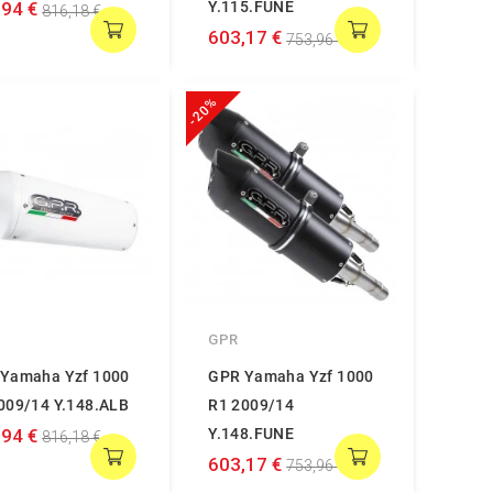
,94 €
Y.115.FUNE
816,18 €
603,17 €
753,96 €
-20%
GPR
Yamaha Yzf 1000
GPR Yamaha Yzf 1000
009/14 Y.148.ALB
R1 2009/14
,94 €
Y.148.FUNE
816,18 €
603,17 €
753,96 €