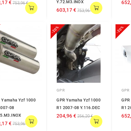
,17 €
Y.72.M3.INOX
652
753,96 €
603,17 €
753,96 €
-20%
-20%
GPR
GPR
 Yamaha Yzf 1000
GPR Yamaha Yzf 1000
GPR 
2007-08
R1 2007-08 Y.116.DEC
R1 2
15.M3.INOX
204,96 €
652
256,20 €
,17 €
753,96 €