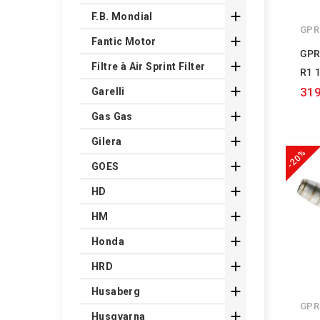

F.B. Mondial
GPR

Fantic Motor
GPR

Filtre à Air Sprint Filter
R1 

319
Garelli

Gas Gas

Gilera
-20%

GOES

HD

HM

Honda

HRD

Husaberg
GPR

Husqvarna