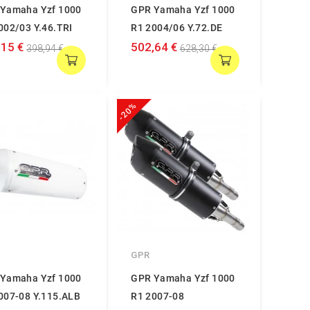
Yamaha Yzf 1000
GPR Yamaha Yzf 1000
002/03 Y.46.TRI
R1 2004/06 Y.72.DE
,15 €
502,64 €
398,94 €
628,30 €
-20%
GPR
Yamaha Yzf 1000
GPR Yamaha Yzf 1000
007-08 Y.115.ALB
R1 2007-08