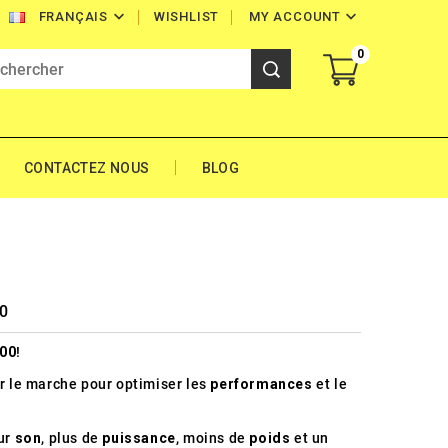


WISHLIST
MY ACCOUNT
FRANÇAIS
0
CONTACTEZ NOUS
BLOG
00
00
!
r le marche pour optimiser les
performances
et le
ur
son
, plus de
puissance
, moins de
poids
et un