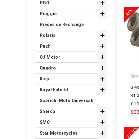

PGO
-20%

Piaggio
Pièces de Rechange

Polaris

Puch

QJ Motor

Quadro
GPR

Rieju
GPR

Royal Enfield
R1 
Scarichi Moto Universali
Y.1

603
Sherco

SMC
-17,35%

Star Motorcycles