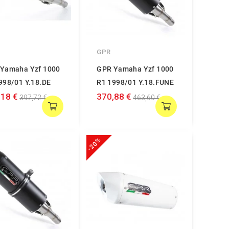
GPR
Yamaha Yzf 1000
GPR Yamaha Yzf 1000
998/01 Y.18.DE
R1 1998/01 Y.18.FUNE
,18 €
370,88 €
397,72 €
463,60 €
-20%