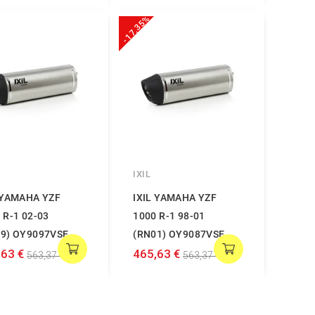
-17,35%
IXIL
 YAMAHA YZF
IXIL YAMAHA YZF
 R-1 02-03
1000 R-1 98-01
9) OY9097VSE
(RN01) OY9087VSE
,63 €
465,63 €
563,37 €
563,37 €