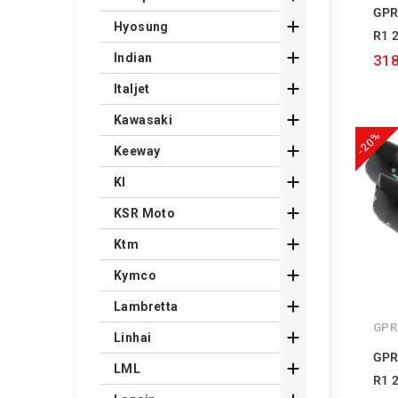
GPR

Hyosung
R1 

Indian
318

Italjet

Kawasaki
-20%

Keeway

Kl

KSR Moto

Ktm

Kymco

Lambretta
GPR

Linhai
GPR

LML
R1 