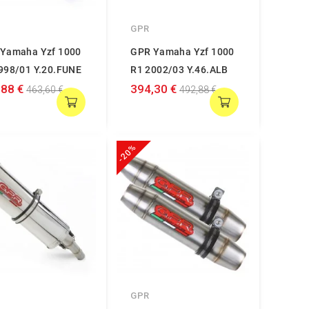
GPR
Yamaha Yzf 1000
GPR Yamaha Yzf 1000
998/01 Y.20.FUNE
R1 2002/03 Y.46.ALB
,88 €
394,30 €
463,60 €
492,88 €
-20%
GPR