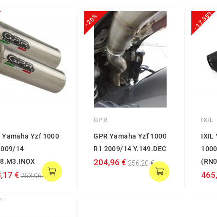
-17,35%
-20%
GPR
IXIL
 Yamaha Yzf 1000
GPR Yamaha Yzf 1000
IXIL
2009/14
R1 2009/14 Y.149.DEC
1000
48.M3.INOX
204,96 €
(RN0
256,20 €
,17 €
465
753,96 €