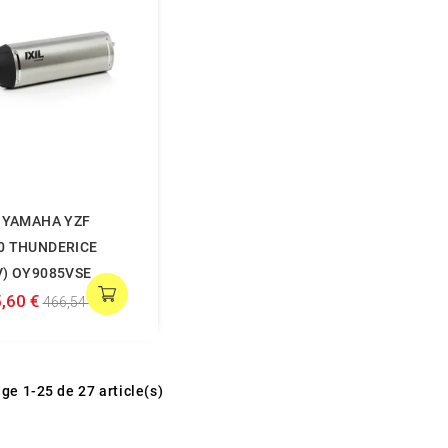
L YAMAHA YZF
0 THUNDERICE
V) OY9085VSE
,60 €
466,54 €
ge 1-25 de 27 article(s)