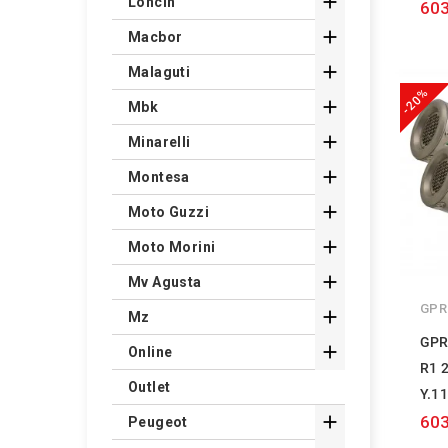

Loncin
603

Macbor

Malaguti
-20%

Mbk

Minarelli

Montesa

Moto Guzzi

Moto Morini

Mv Agusta
GPR

Mz
GPR

Online
R1 
Outlet
Y.1

603
Peugeot