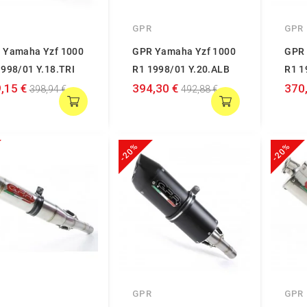
GPR
GPR
 Yamaha Yzf 1000
GPR Yamaha Yzf 1000
GPR 
1998/01 Y.18.TRI
R1 1998/01 Y.20.ALB
R1 1
,15 €
394,30 €
370
398,94 €
492,88 €
-20%
-20%
GPR
GPR