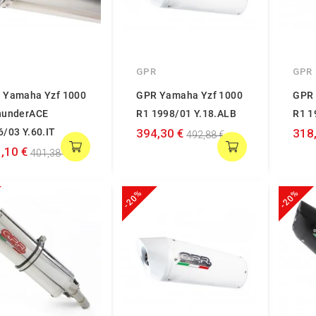
GPR
GPR
 Yamaha Yzf 1000
GPR Yamaha Yzf 1000
GPR 
hunderACE
R1 1998/01 Y.18.ALB
R1 1
6/03 Y.60.IT
394,30 €
318
492,88 €
,10 €
401,38 €
-20%
-20%