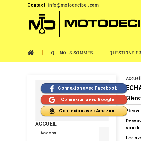
Contact:
info@motodecibel.com
QUI NOUS SOMMES
QUESTIONS F
Accuei
ECH
Connexion avec Facebook
Silen
Connexion avec Google
Bienve
Connexion avec Amazon
Decouv
ACCUEIL
son
de

Access
Les av