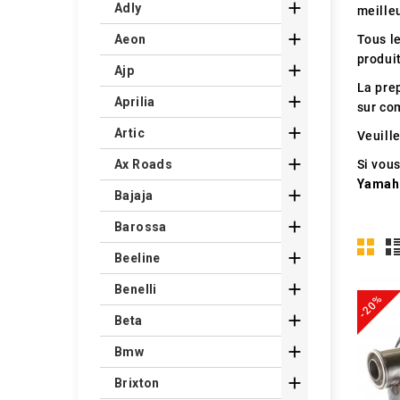

Adly
meille

Tous l
Aeon
produit

Ajp
La pre

Aprilia
sur com

Artic
Veuille

Si vou
Ax Roads
Yamah

Bajaja

Barossa

Beeline

Benelli
-20%

Beta

Bmw

Brixton