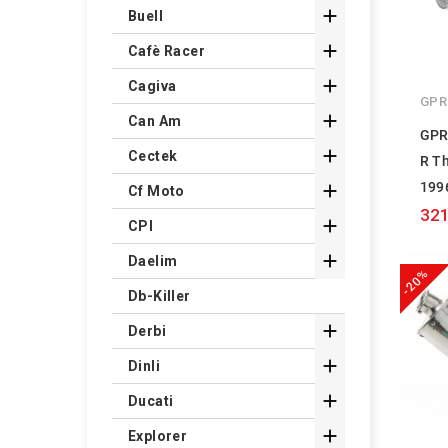

Buell

Cafè Racer

Cagiva
GPR

Can Am
GPR

Cectek
R T
199

Cf Moto
321

CPI

Daelim
-20%
Db-Killer

Derbi

Dinli

Ducati

Explorer