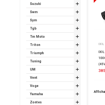

Suzuki

Swm

Sym

Tgb

Tm Moto
IXIL

Triton
IXI

Triumph
100

Tuning
(45

UM
385

Vent

Voge
Afficha

Yamaha

Zontes