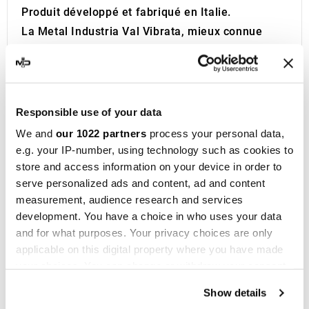
Produit développé et fabriqué en Italie.
La Metal Industria Val Vibrata, mieux connue
sous le nom de
MIVV
, a vu le jour en 1970 à
Teramo, dans la région des Abruzzes, en Italie.
Au cours des deux premières décennies,
l'entreprise s'est spécialisée dans la fabrication
Responsible use of your data
de systèmes d'échappement pour voitures et
We and
our 1022 partners
process your personal data,
véhicules OEM. Ce n'est qu'en 1990 que MIVV
e.g. your IP-number, using technology such as cookies to
s'est orientée vers la production de pots
store and access information on your device in order to
serve personalized ads and content, ad and content
d'
échappement pour motos
.
measurement, audience research and services
Les échappements MIVV se distinguent par
development. You have a choice in who uses your data
l'utilisation de matériaux innovants et un design
and for what purposes. Your privacy choices are only
soigné qui rehausse considérablement
applicable on this digital property where you have made
l'esthétique des motos. En plus de l'aspect visuel,
your choices. You can change or withdraw your consent
ces échappements offrent des performances
any time from the Cookie Declaration or by clicking on
Show details
the Privacy trigger icon.
accrues et un son unique, immédiatement