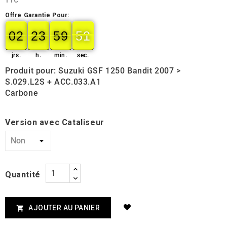
TTC
Offre Garantie Pour:
02
23
59
50
49
02
00
23
00
59
00
50
jrs.
h.
min.
sec.
Produit pour: Suzuki GSF 1250 Bandit 2007 >
S.029.L2S + ACC.033.A1
Carbone
Version avec Cataliseur
Quantité
AJOUTER AU PANIER
