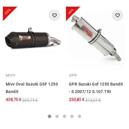
-23%
-20%
MIVV
GPR
Mivv Oval Suzuki GSF 1250
GPR Suzuki Gsf 1250 Bandit
Bandit
- S 2007/12 S.107.TRI
438,70 €
250,83 €
569,74 €
313,54 €