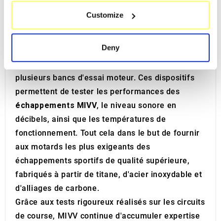
which can be accurate to within several meters
reconnaissable.
Customize
Identify your device by actively scanning it for
Le département de recherche et développement
specific characteristics (fingerprinting)
de MIVV dispose d'équipements de pointe, tels
Find out more about how your personal data is processed
Deny
qu'une chambre semi-anéchoïque pour mesurer
and set your preferences in the
details section
.
le bruit dans des conditions contrôlées, ainsi que
plusieurs bancs d'essai moteur. Ces dispositifs
We use cookies to personalise content and ads, to
provide social media features and to analyse our traffic.
permettent de tester les performances des
We also share information about your use of our site with
échappements MIVV
, le niveau sonore en
our social media, advertising and analytics partners who
décibels, ainsi que les températures de
may combine it with other information that you’ve
fonctionnement. Tout cela dans le but de fournir
provided to them or that they’ve collected from your use
aux motards les plus exigeants des
of their services.
échappements sportifs de qualité supérieure,
fabriqués à partir de titane, d'acier inoxydable et
d'alliages de carbone.
Grâce aux tests rigoureux réalisés sur les circuits
de course, MIVV continue d'accumuler expertise