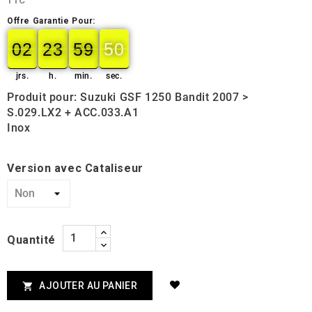
TTC
Offre Garantie Pour:
02
23
59
49
02
00
23
00
59
00
50
49
jrs.
h.
min.
sec.
Produit pour: Suzuki GSF 1250 Bandit 2007 >
S.029.LX2 + ACC.033.A1
Inox
Version avec Cataliseur
Quantité
AJOUTER AU PANIER
