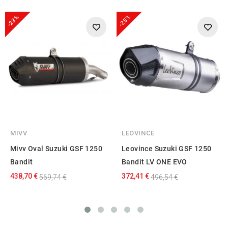
-23%
-25%
MIVV
LEOVINCE
Mivv Oval Suzuki GSF 1250
Leovince Suzuki GSF 1250
Bandit
Bandit LV ONE EVO
438,70 €
372,41 €
569,74 €
496,54 €