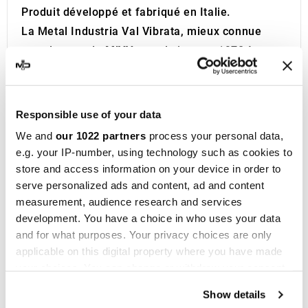
Produit développé et fabriqué en Italie.
La Metal Industria Val Vibrata, mieux connue
sous le nom de
MIVV
, a vu le jour en 1970 à
Teramo, dans la région des Abruzzes, en Italie.
Au cours des deux premières décennies,
l'entreprise s'est spécialisée dans la fabrication
Responsible use of your data
de systèmes d'échappement pour voitures et
We and
our 1022 partners
process your personal data,
véhicules OEM. Ce n'est qu'en 1990 que MIVV
e.g. your IP-number, using technology such as cookies to
s'est orientée vers la production de pots
store and access information on your device in order to
d'
échappement pour motos
.
serve personalized ads and content, ad and content
measurement, audience research and services
Les échappements MIVV se distinguent par
development. You have a choice in who uses your data
l'utilisation de matériaux innovants et un design
and for what purposes. Your privacy choices are only
soigné qui rehausse considérablement
applicable on this digital property where you have made
l'esthétique des motos. En plus de l'aspect visuel,
your choices. You can change or withdraw your consent
ces échappements offrent des performances
any time from the Cookie Declaration or by clicking on
Show details
accrues et un son unique, immédiatement
the Privacy trigger icon.