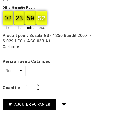
TTC
Offre Garantie Pour:
02
23
59
51
02
00
23
00
59
00
51
52
jrs.
h.
min.
sec.
Produit pour: Suzuki GSF 1250 Bandit 2007 >
S.029.LEC + ACC.033.A1
Carbone
Version avec Cataliseur
Quantité
AJOUTER AU PANIER
