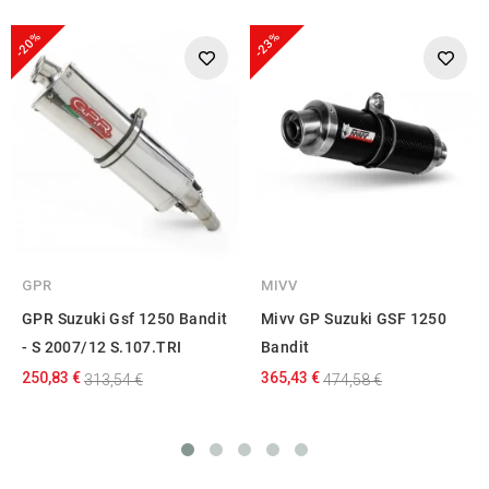
-20%
-23%
GPR
MIVV
GPR Suzuki Gsf 1250 Bandit
Mivv GP Suzuki GSF 1250
- S 2007/12 S.107.TRI
Bandit
250,83 €
365,43 €
313,54 €
474,58 €