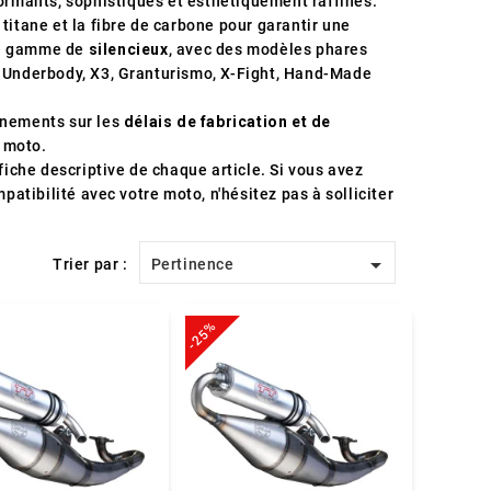
ormants, sophistiqués et esthétiquement raffinés.
titane et la fibre de carbone pour garantir une
ste gamme de
silencieux
, avec des modèles phares
, Underbody, X3, Granturismo, X-Fight, Hand-Made
gnements sur les
délais de fabrication et de
e moto.
fiche descriptive de chaque article. Si vous avez
tibilité avec votre moto, n'hésitez pas à solliciter

Trier par :
Pertinence
-25%