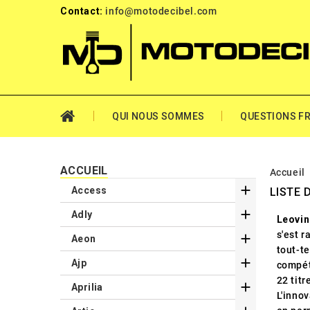
Contact:
info@motodecibel.com
QUI NOUS SOMMES
QUESTIONS F
ACCUEIL
Accueil

Access
LISTE 

Adly
Leovi
s'est 

Aeon
tout-t

Ajp
compét
22 titr

Aprilia
L'inno