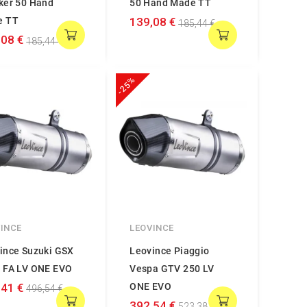
ker 50 Hand
50 Hand Made TT
e TT
139,08 €
185,44 €
,08 €
185,44 €
-25%
INCE
LEOVINCE
ince Suzuki GSX
Leovince Piaggio
 FA LV ONE EVO
Vespa GTV 250 LV
,41 €
ONE EVO
496,54 €
392,54 €
523,38 €