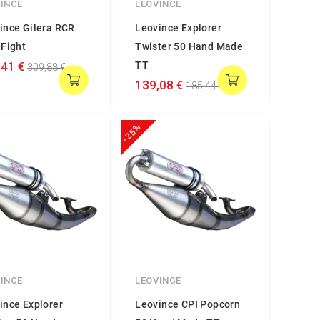
INCE
LEOVINCE
ince Gilera RCR
Leovince Explorer
-Fight
Twister 50 Hand Made
,41 €
TT
309,88 €
139,08 €
185,44 €
-25%
INCE
LEOVINCE
ince Explorer
Leovince CPI Popcorn