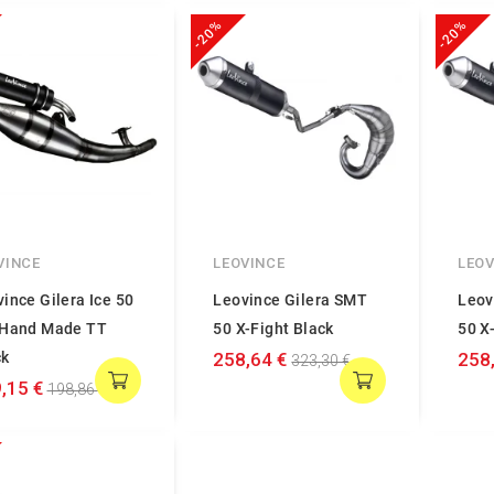
-20%
-20%
VINCE
LEOVINCE
LEOV
ince Gilera Ice 50
Leovince Gilera SMT
Leov
 Hand Made TT
50 X-Fight Black
50 X
ck
258,64 €
258
323,30 €
,15 €
198,86 €