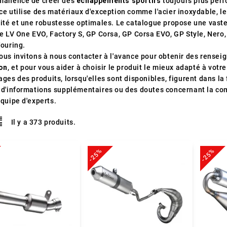
manence de créer des
échappements sportifs
toujours plus perf
e utilise des matériaux d'exception comme l'acier inoxydable, le 
lité et une robustesse optimales. Le catalogue propose une va
ue LV One EVO, Factory S, GP Corsa, GP Corsa EVO, GP Style, Nero
Touring.
ous invitons à nous contacter à l'avance pour obtenir des rensei
son
, et pour vous aider à choisir le produit le mieux adapté à votr
ges des produits, lorsqu'elles sont disponibles, figurent dans la 
 d'informations supplémentaires ou des doutes concernant la compa
équipe d'experts.
Il y a 373 produits.
-25%
-25%