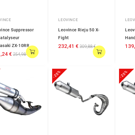
VINCE
LEOVINCE
LEOV
vince Suppressor
Leovince Rieju 50 X-
Leov
Catalyseur
Fight
Han
asaki ZX-10RR
232,41 €
139
309,88 €
,24 €
254,98 €
-25%
-25%