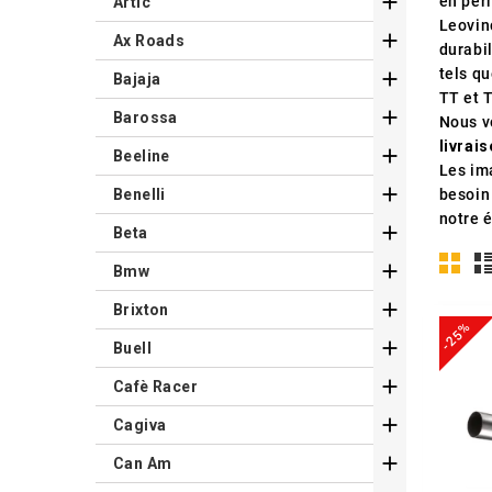

en per
Artic
Leovinc

Ax Roads
durabi
tels q

Bajaja
TT et 

Barossa
Nous v
livrai

Beeline
Les ima

Benelli
besoin
notre 

Beta

Bmw

Brixton
-25%

Buell

Cafè Racer

Cagiva

Can Am