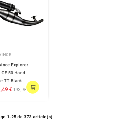
VINCE
ince Explorer
n GE 50 Hand
e TT Black
,49 €
193,98 €
ge 1-25 de 373 article(s)