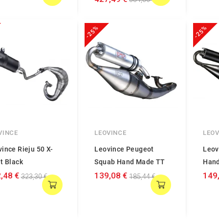
-25%
-25%
VINCE
LEOVINCE
LEOV
ince Rieju 50 X-
Leovince Peugeot
Leov
t Black
Squab Hand Made TT
Hand
,48 €
139,08 €
149
323,30 €
185,44 €