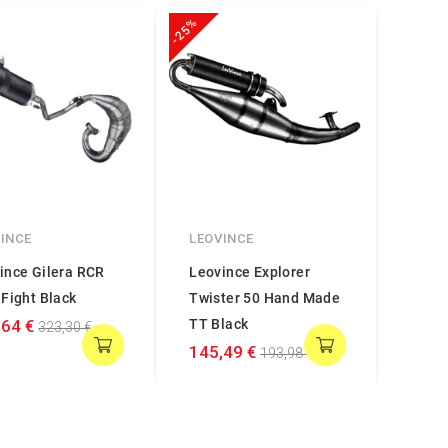
-25%
INCE
LEOVINCE
ince Gilera RCR
Leovince Explorer
-Fight Black
Twister 50 Hand Made
,64 €
TT Black
323,30 €
145,49 €
193,98 €