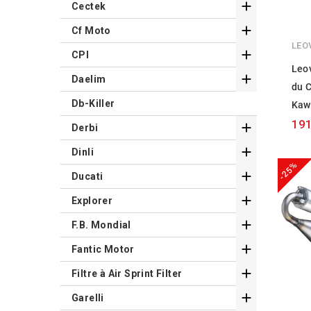

Cectek

Cf Moto
LEO

CPI
Leo

Daelim
du 
Db-Killer
Kaw
191

Derbi

Dinli
-25%

Ducati

Explorer

F.B. Mondial

Fantic Motor

Filtre à Air Sprint Filter

Garelli