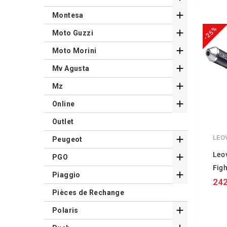

Montesa
-25%

Moto Guzzi

Moto Morini

Mv Agusta

Mz

Online
Outlet

LEO
Peugeot
Leov

PGO
Figh

Piaggio
242
Pièces de Rechange

Polaris