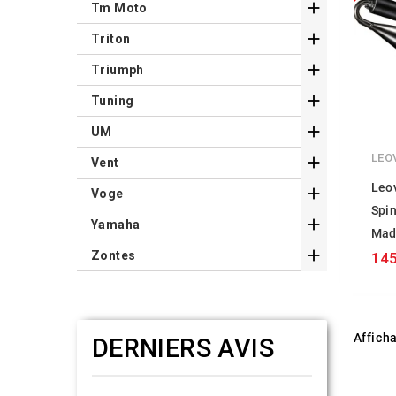

Tm Moto

Triton

Triumph

Tuning

UM
LEO

Vent
Leov

Voge
Spi

Yamaha
Mad

Zontes
145
Afficha
DERNIERS AVIS