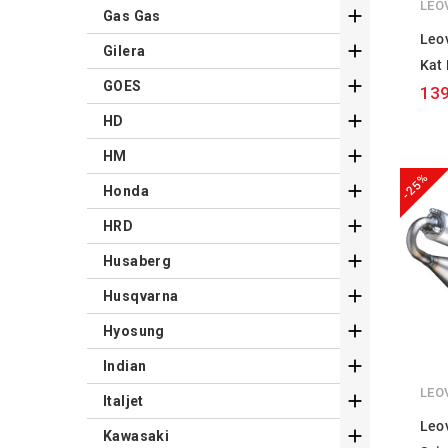
LEO

Gas Gas
Leov

Gilera
Kat

GOES
139

HD

HM
-25%

Honda

HRD

Husaberg

Husqvarna

Hyosung

Indian
LEO

Italjet
Leov

Kawasaki