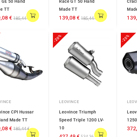
n GE 50 Hand
Race GT 50 Hand
Crac
e TT
Made TT
Mad
,08 €
139,08 €
139
185,44 €
185,44 €
-20%
-25%
VINCE
LEOVINCE
LEOV
vince CPI Hussar
Leovince Triumph
Leov
Hand Made TT
Speed Triple 1200 LV-
1250
,08 €
10
372
185,44 €
427,49 €
534,36 €