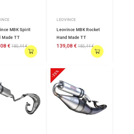
INCE
LEOVINCE
ince MBK Spirit
Leovince MBK Rocket
d Made TT
Hand Made TT
,08 €
139,08 €
185,44 €
185,44 €
-25%