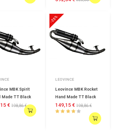
-25%
INCE
LEOVINCE
ince MBK Spirit
Leovince MBK Rocket
 Made TT Black
Hand Made TT Black
,15 €
149,15 €
198,86 €
198,86 €