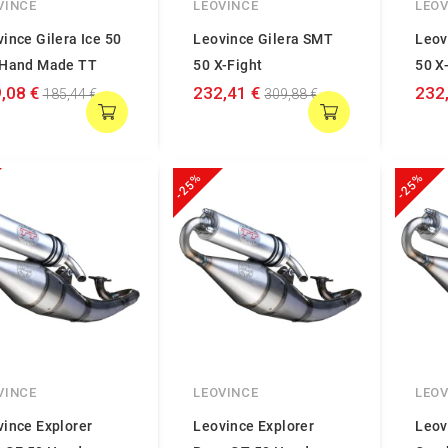
VINCE
LEOVINCE
LEOV
ince Gilera Ice 50
Leovince Gilera SMT
Leov
 Hand Made TT
50 X-Fight
50 X
,08 €
232,41 €
232
185,44 €
309,88 €
-25%
-25%
VINCE
LEOVINCE
LEOV
ince Explorer
Leovince Explorer
Leov