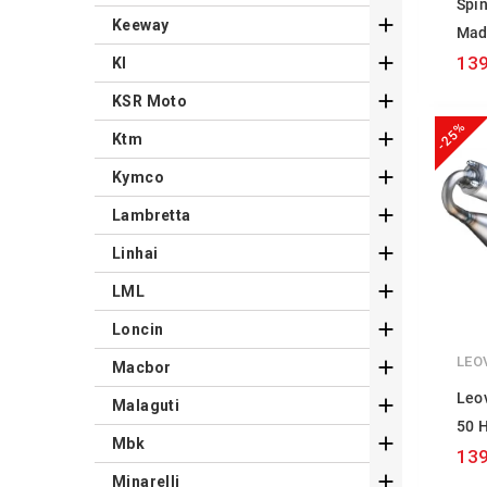
Spi

Keeway
Mad

139
Kl

KSR Moto
-25%

Ktm

Kymco

Lambretta

Linhai

LML

Loncin
LEO

Macbor
Leo

Malaguti
50 

Mbk
139

Minarelli