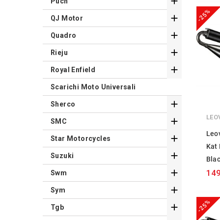

Puch
-25%

QJ Motor

Quadro

Rieju

Royal Enfield
Scarichi Moto Universali

Sherco
LEO

SMC
Leov

Star Motorcycles
Kat

Suzuki
Bla

149
Swm

Sym
-25%

Tgb